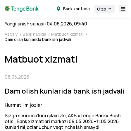
Bank xaritada
O'zb
Yangilanish sanasi: 04.06.2026, 09:40
Asosiy
/
Bank haqida
/
Matbuot xizmati
/
Dam olish kunlarida bank ish jadvali
Matbuot xizmati
08.05.2026
Dam olish kunlarida bank ish jadvali
Hurmatli mijozlar!
Sizga shuni ma’lum qilamizki, АКБ «Tenge Bank» Bosh
ofisi, Bank xizmatlari markazi 09.05.2026–11.05.2026
kunlari mijozlar uchun vaqtincha ishlamaydi.