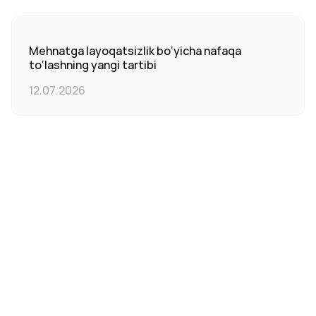
Mehnatga layoqatsizlik bo‘yicha nafaqa
to‘lashning yangi tartibi
12.07.2026