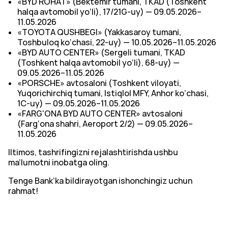
«BYD ROHAT» (Bektemir tumani, TKAD (Toshkent
halqa avtomobil yo‘li), 17/21G-uy) — 09.05.2026–
11.05.2026
«TOYOTA QUSHBEGI» (Yakkasaroy tumani,
Toshbuloq ko‘chasi, 22-uy) — 10.05.2026–11.05.2026
«BYD AUTO CENTER» (Sergeli tumani, TKAD
(Toshkent halqa avtomobil yo‘li), 68-uy) —
09.05.2026–11.05.2026
«PORSCHE» avtosaloni (Toshkent viloyati,
Yuqorichirchiq tumani, Istiqlol MFY, Anhor ko‘chasi,
1C-uy) — 09.05.2026–11.05.2026
«FARG'ONA BYD AUTO CENTER» avtosaloni
(Farg‘ona shahri, Aeroport 2/2) — 09.05.2026–
11.05.2026
Iltimos, tashrifingizni rejalashtirishda ushbu
ma’lumotni inobatga oling.
Tenge Bank’ka bildirayotgan ishonchingiz uchun
rahmat!