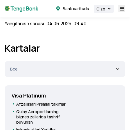
Bank xaritada
O'zb
Yangilanish sanasi: 04.06.2026, 09:40
Kartalar
Все
Visa Platinum
Afzalliklari
Premial takliflar
Qulay
Aeroportlarning
biznes zallariga tashrif
buyurish
Imkoniyatlari
Xaridlar