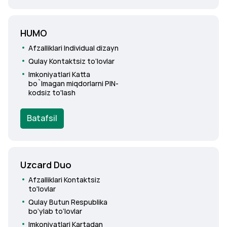
HUMO
Afzalliklari
Individual dizayn
Qulay
Kontaktsiz to‘lovlar
Imkoniyatlari
Katta
bo`lmagan miqdorlarni PIN-
kodsiz to'lash
Batafsil
Uzcard Duo
Afzalliklari
Kontaktsiz
to'lovlar
Qulay
Butun Respublika
bo‘ylab to‘lovlar
Imkoniyatlari
Kartadan