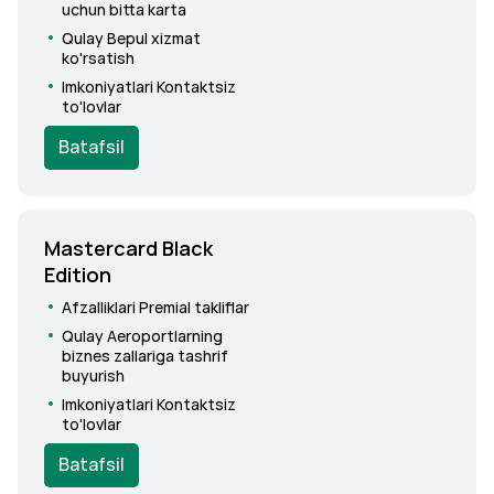
uchun bitta karta
Qulay
Bepul xizmat
ko'rsatish
Imkoniyatlari
Kontaktsiz
to'lovlar
Batafsil
Mastercard Black
Edition
Afzalliklari
Premial takliflar
Qulay
Aeroportlarning
biznes zallariga tashrif
buyurish
Imkoniyatlari
Kontaktsiz
to'lovlar
Batafsil