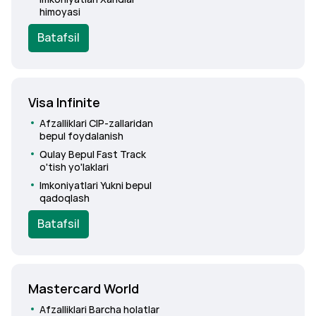
himoyasi
Batafsil
Visa Infinite
Afzalliklari
CIP-zallaridan
bepul foydalanish
Qulay
Bepul Fast Track
o'tish yo'laklari
Imkoniyatlari
Yukni bepul
qadoqlash
Batafsil
Mastercard World
Afzalliklari
Barcha holatlar