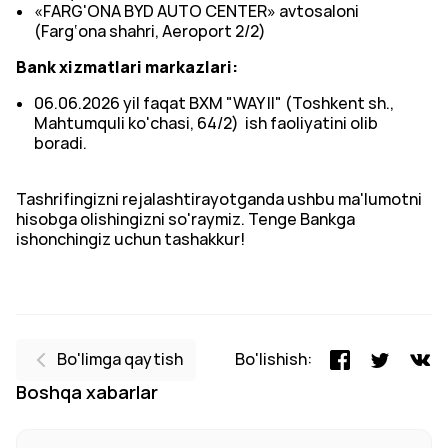
«FARG'ONA BYD AUTO CENTER» avtosaloni
(Farg‘ona shahri, Aeroport 2/2)
Bank xizmatlari markazlari:
06.06.2026 yil faqat BXM "WAY II" (Toshkent sh.,
Mahtumquli ko'chasi, 64/2) ish faoliyatini olib
boradi.
Tashrifingizni rejalashtirayotganda ushbu ma'lumotni
hisobga olishingizni so'raymiz. Tenge Bankga
ishonchingiz uchun tashakkur!
Bo'limga qaytish
Bo'lishish:
Boshqa xabarlar