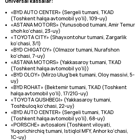
Universal kassalar:
«BYD AUTO CENTER» (Sergeli tumani, TKAD
(Toshkent halqa avtomobil yo‘li), 109-uy)
«ASTANA MOTORS» (Yunusobod tumani, Amir Temur
shoh ko‘chasi, 23-uy)
«TOYOTA CITY» (Shayxontohur tumani, Zargarlik
ko‘chasi, 3/1)
«BYD CHIGATOY» (Olmazor tumani, Nurafshon
ko‘chasi, 7-uy)
«ASTANA MOTORS» (Yakkasaroy tumani, TKAD
(Toshkent halqa avtomobil yo‘li))
«BYD OLOY» (Mirzo Ulug‘bek tumani, Oloy massivi, 5-
uy)
«BYD ROHAT» (Bektemir tumani, TKAD (Toshkent
halqa avtomobil yo‘li), 17/21G-uy)
«TOYOTA QUSHBEGI» (Yakkasaroy tumani,
Toshbuloq ko‘chasi, 22-uy)
«BYD AUTO CENTER» (Sergeli tumani, TKAD
(Toshkent halqa avtomobil yo‘li), 68-uy)
«PORSCHE» avtosaloni (Toshkent viloyati,
Yuqorichirchiq tumani, Istiqlol MFY, Anhor ko‘chasi,
1C-uy)