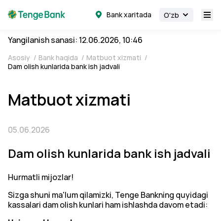
Bank xaritada
O'zb
Yangilanish sanasi: 12.06.2026, 10:46
Asosiy
/
Bank haqida
/
Matbuot xizmati
/
Dam olish kunlarida bank ish jadvali
Matbuot xizmati
05.06.2026
Dam olish kunlarida bank ish jadvali
Hurmatli mijozlar!
Sizga shuni ma'lum qilamizki, Tenge Bankning quyidagi
kassalari dam olish kunlari ham ishlashda davom etadi: