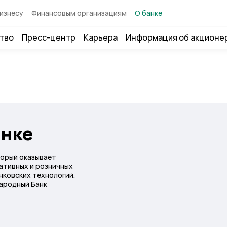
изнесу
Финансовым организациям
О банке
тво
Пресс-центр
Карьера
Информация об акционе
анке
торый оказывает
ативных и розничных
нковских технологий.
ародный Банк