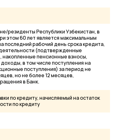
не/резиденты Республики Узбекистан, в
 при этом 60 лет является максимальным
а последний рабочий день срока кредита,
 деятельности (подтвержденные
я, накопленные пенсионные взносы,
 доходы, в том числе поступления на
кционные поступления) за период не
цев, но не более 12 месяцев,
ащения в Банк.
авки по кредиту, начисляемый на остаток
ости по кредиту