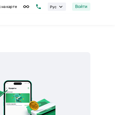
Войти
к на карте
Рус