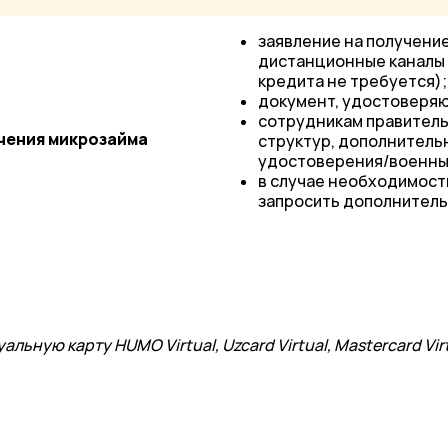
заявление на получение
дистанционные каналы 
кредита не требуется);
документ, удостоверяю
сотрудникам правитель
чения микрозайма
структур, дополнитель
удостоверения/военный 
в случае необходимости
запросить дополнитель
альную карту HUMO Virtual, Uzcard Virtual, Mastercard Virt