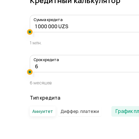
Кредитный калькулятор
Сумма кредита
1 млн.
Срок кредита
6 месяцев
Тип кредита
График п
Аннуитет
Диффер. платежи