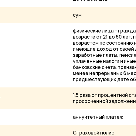
сум
физические лица – гражда
возрасте от 21 до 60 лет,
возрастом по состоянию н
имеющие доход от своей
заработные платы, пенси
уплаченные налоги и иные
банковские счета, транза
менее непрерывных 6 меся
предшествующих дате обр
1,5 раза от процентной ст
г
просроченной задолженн
аннуитетный платеж
Страховой полис