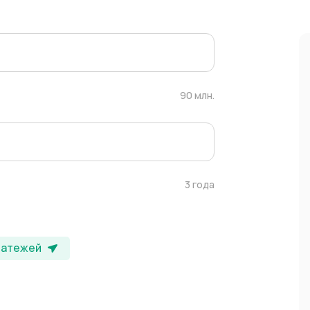
90 млн.
3 года
латежей