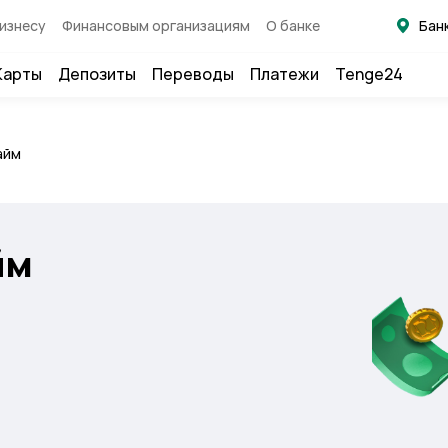
изнесу
Финансовым организациям
О банке
Бан
Карты
Депозиты
Переводы
Платежи
Tenge24
айм
йм